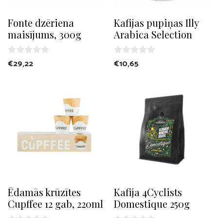
Fonte dzēriena
Kafijas pupiņas Illy
maisījums, 300g
Arabica Selection
0
0
€
29,22
€
10,65
o
o
u
u
t
t
o
o
f
f
5
5
Ēdamās krūzītes
Kafija 4Cyclists
Cupffee 12 gab, 220ml
Domestique 250g