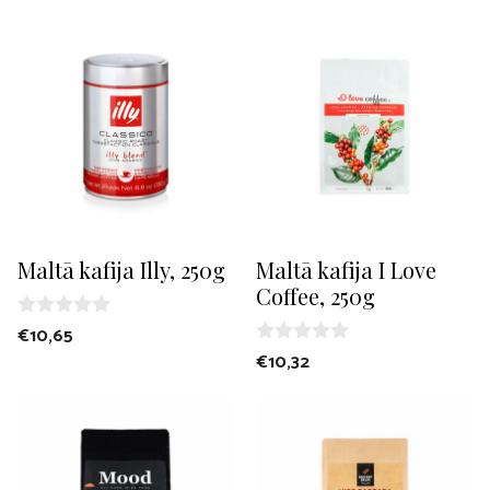
u
u
t
t
o
o
f
f
5
5
Maltā kafija Illy, 250g
Maltā kafija I Love
Coffee, 250g
0
€
10,65
o
0
€
10,32
u
o
t
u
o
t
f
o
5
f
5