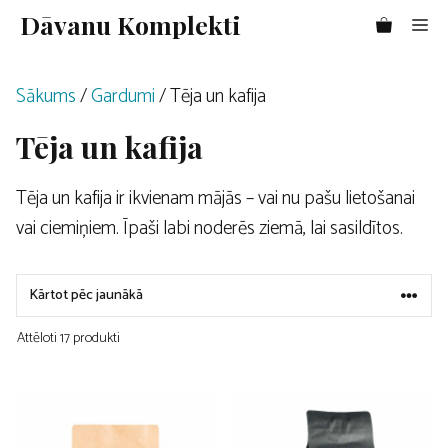
Doties
Dāvanu Komplekti
Me
uz
saturu
Sākums
/
Gardumi
/ Tēja un kafija
Tēja un kafija
Tēja un kafija ir ikvienam mājās – vai nu pašu lietošanai
vai ciemiņiem. Īpaši labi noderēs ziemā, lai sasildītos.
Attēloti 17 produkti