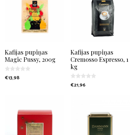
Kafijas pupiņas
Kafijas pupiņas
Magic Pussy, 200g
Cremosso Espresso, 1
kg
0
€
13,98
o
0
€
21,96
u
o
t
u
o
t
f
o
5
f
5