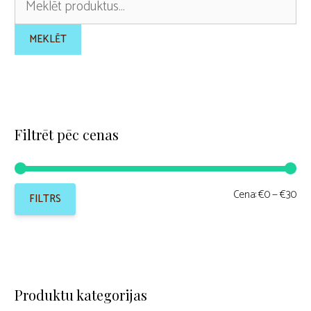
f
5
MEKLĒT
Filtrēt pēc cenas
Min
Mak
Cena:
€0
—
€30
FILTRS
cen
cen
Produktu kategorijas