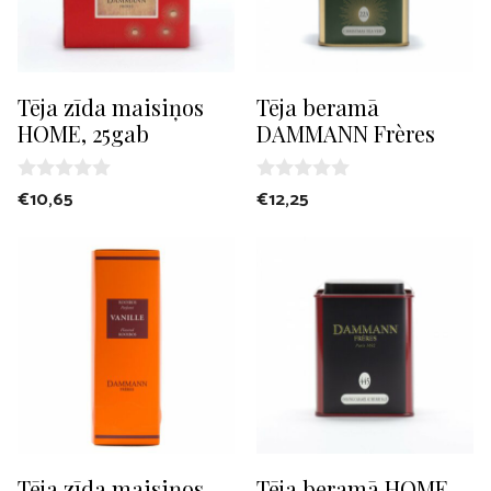
Tēja zīda maisiņos
Tēja beramā
HOME, 25gab
DAMMANN Frères
0
0
€
10,65
€
12,25
o
o
u
u
t
t
o
o
f
f
5
5
Tēja zīda maisiņos
Tēja beramā HOME,