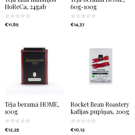
HoReCa, 24gab
60g-100g
0
0
€
11,85
€
14,37
o
o
u
u
t
t
o
o
f
f
5
5
Tēja beramā HOME,
Rocket Bean Roastery
100g
kafijas pupiņas, 200g
0
0
€
12,25
€
10,12
o
o