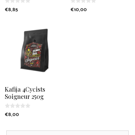
0
0
€
8,85
€
10,00
o
o
u
u
t
t
o
o
f
f
5
5
Kafija 4Cycists
Soigneur 250g
0
€
8,00
o
u
t
o
Meklēt: