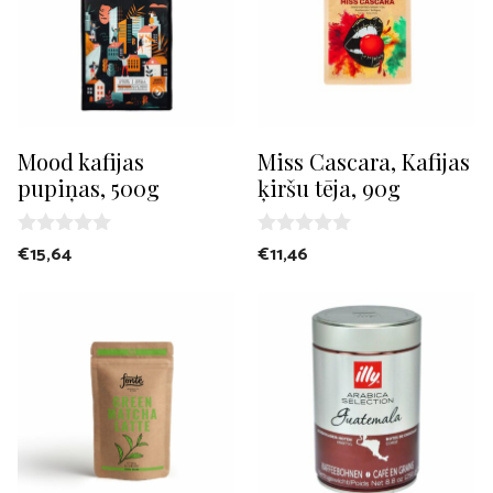
Mood kafijas
Miss Cascara, Kafijas
pupiņas, 500g
ķiršu tēja, 90g
0
0
€
15,64
€
11,46
o
o
u
u
t
t
o
o
f
f
5
5