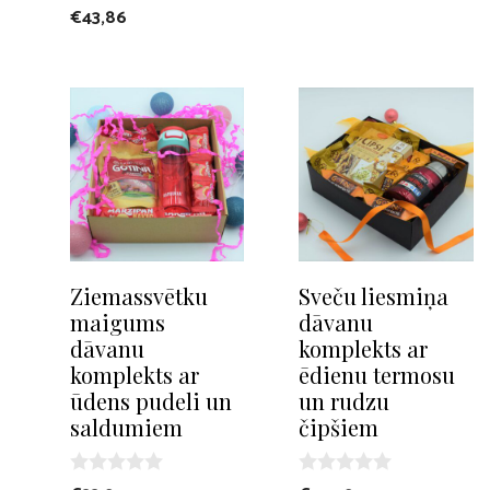
o
0
€
43,86
u
o
t
u
o
t
f
o
5
f
5
Ziemassvētku
Sveču liesmiņa
maigums
dāvanu
dāvanu
komplekts ar
komplekts ar
ēdienu termosu
ūdens pudeli un
un rudzu
saldumiem
čipšiem
0
0