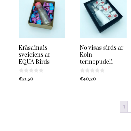
Krāsainais
No visas sirds ar
sveiciens ar
Koln
EQUA Birds
termopudeli
0
0
€
21,50
€
40,20
o
o
u
u
t
t
o
o
f
f
1
5
5