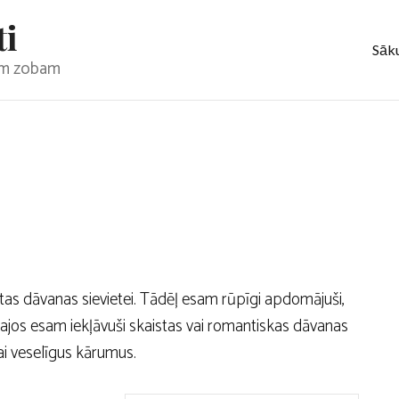
ti
Sāk
jam zobam
as dāvanas sievietei. Tādēļ esam rūpīgi apdomājuši,
Tajos esam iekļāvuši skaistas vai romantiskas dāvanas
i veselīgus kārumus.