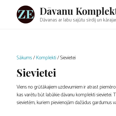
Doties
Dāvanu Komplek
uz
saturu
Dāvanas ar labu sajūtu sirdij un kāra
Sākums
/
Komplekti
/ Sievietei
Sievietei
Viens no grūtākajiem uzdevumiem ir atrast piemērot
kas varētu būt labākie dāvanu komplekti sievietei. 
sievietēm, kuriem pievienojām dažādus gardumus va