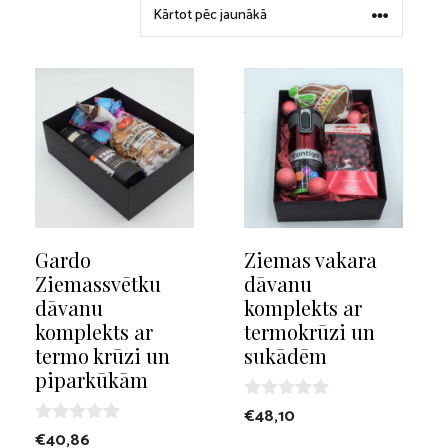
Gardo
Ziemas vakara
Ziemassvētku
dāvanu
dāvanu
komplekts ar
komplekts ar
termokrūzi un
termo krūzi un
sukādēm
piparkūkām
0
€
48,10
o
0
€
40,86
u