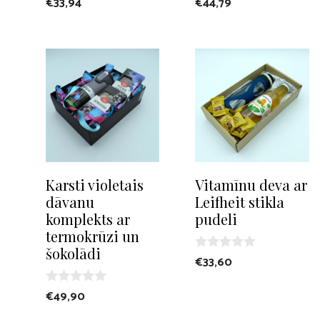
€
33,94
€
44,79
o
o
u
u
t
t
o
o
f
f
5
5
Karsti violetais
Vitamīnu deva ar
dāvanu
Leifheit stikla
komplekts ar
pudeli
termokrūzi un
šokolādi
0
€
33,60
o
u
0
t
€
49,90
o
o
u
f