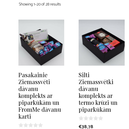
Showing 1–20 of 28 results
Pasakainie
Silti
Ziemassvēti
Ziemassvētki
dāvanu
dāvanu
komplekts ar
komplekts ar
piparkūkām un
termo krūzi un
FromMe dāvanu
piparkūkām
karti
0
€
38,78