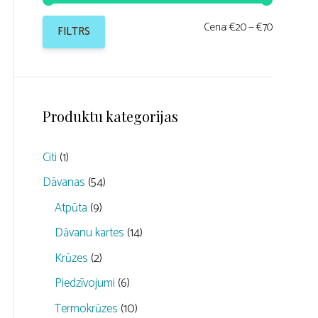
Min.
Maks.
Cena:
€20
—
€70
FILTRS
cena
cena
Produktu kategorijas
Citi
(1)
Dāvanas
(54)
Atpūta
(9)
Dāvanu kartes
(14)
Krūzes
(2)
Piedzīvojumi
(6)
Termokrūzes
(10)