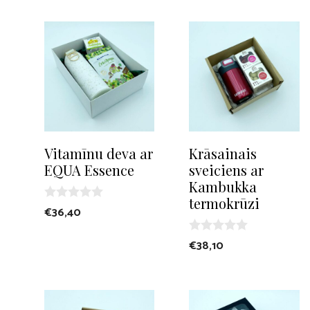
t
5
o
f
5
Vitamīnu deva ar
Krāsainais
EQUA Essence
sveiciens ar
Kambukka
termokrūzi
0
€
36,40
o
u
t
0
€
38,10
o
o
f
u
5
t
o
f
5