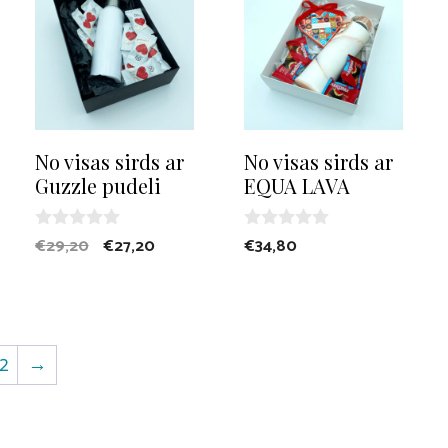
No visas sirds ar
No visas sirds ar
Guzzle pudeli
EQUA LAVA
Original
Current
0
0
€
29,20
€
27,20
€
34,80
o
o
price
price
u
u
t
t
was:
is:
o
o
€29,20.
€27,20.
f
f
5
5
2
→