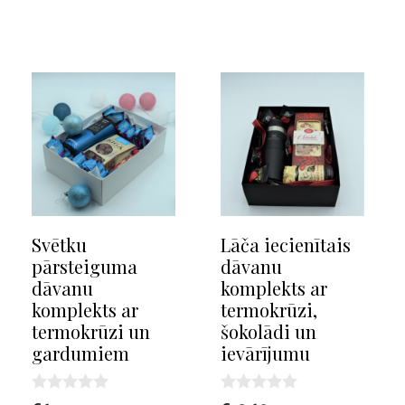
o
t
u
o
t
f
o
5
f
5
Svētku
Lāča iecienītais
pārsteiguma
dāvanu
dāvanu
komplekts ar
komplekts ar
termokrūzi,
termokrūzi un
šokolādi un
gardumiem
ievārījumu
0
0