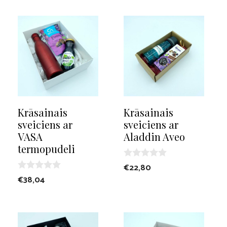
5
Krāsainais
Krāsainais
sveiciens ar
sveiciens ar
VASA
Aladdin Aveo
termopudeli
0
€
22,80
o
0
€
38,04
u
o
t
u
o
t
f
o
5
f
5