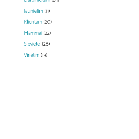
Darbiniekam
(24)
Jaunietim
(11)
Klientam
(20)
Mammai
(22)
Sievietei
(28)
Vīrietim
(19)