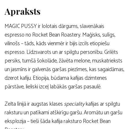
Apraksts
MAGIC PUSSY ir lolotais dārgums, slavenākais
espresso no Rocket Bean Roastery. Maģisks, sulīgs,
vilinošs – tāds, kāds vienmēr ir bijis izcils etiopiešu
espresso. Līdzsvarots un ar spilgtu personību. Grilēts
persiks, tumšā šokolāde, žāvēta melone, muskatrieksts
un jasmīns ir galvenās garšas piezīmes, kas sagaidāmas,
dzerot kafiju. Etiopija, būdama kafijas dzimtenes
pārstāve, lieliski izceļ labākās garšas pasaulē.
Zelta līnijā ir augstas klases
speciality
kafijas ar spilgtu
raksturu un patīkami atškirīgu garšu. Aromātu un garšu
eksplozija – tieši šāda kafija raksturo Rocket Bean