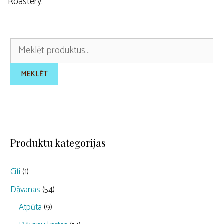
Roastery.
Meklēt:
MEKLĒT
Produktu kategorijas
Citi
(1)
Dāvanas
(54)
Atpūta
(9)