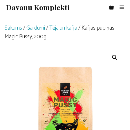
Doties
Dāvanu Komplekti
Me
uz
saturu
Sākums
/
Gardumi
/
Tēja un kafija
/ Kafijas pupiņas
Magic Pussy, 200g