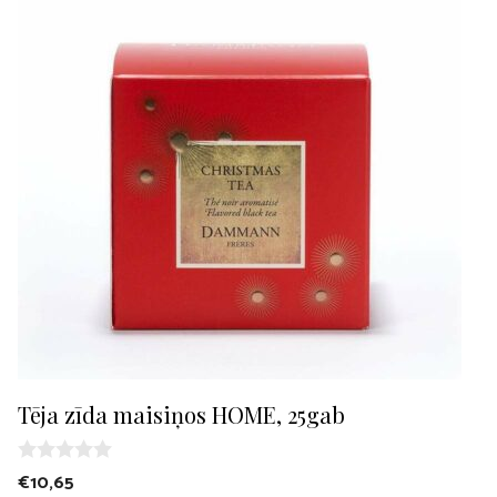
Tēja zīda maisiņos HOME, 25gab
0
€
10,65
o