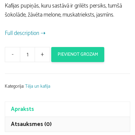
Kafijas pupiņās, kuru sastāvā ir grilēts persiks, tumšā
šokolāde, žāvēta melone, muskatrieksts, jasmīns.
Full description
-
+
PIEVIENOT GROZAM
Kafijas
pupiņas
Magic
Pussy,
Kategorija:
Tēja un kafija
200g
daudzums
Apraksts
Atsauksmes (0)