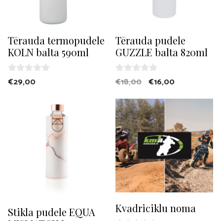
Tērauda termopudele
Tērauda pudele
KOLN balta 590ml
GUZZLE balta 820ml
Original
Current
0
0
€
29,00
€
18,00
€
16,00
o
o
price
price
u
u
t
t
was:
is:
o
o
€18,00.
€16,00.
f
f
5
5
Kvadriciklu noma
Stikla pudele EQUA