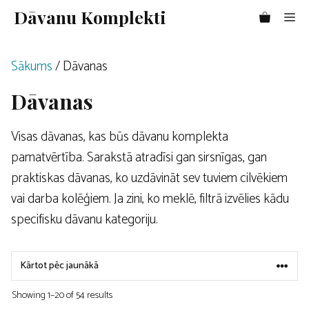
Doties
Dāvanu Komplekti
Me
uz
saturu
Sākums
/ Dāvanas
Dāvanas
Visas dāvanas, kas būs dāvanu komplekta
pamatvērtība. Sarakstā atradīsi gan sirsnīgas, gan
praktiskas dāvanas, ko uzdāvināt sev tuviem cilvēkiem
vai darba kolēģiem. Ja zini, ko meklē, filtrā izvēlies kādu
specifisku dāvanu kategoriju.
Showing 1–20 of 54 results