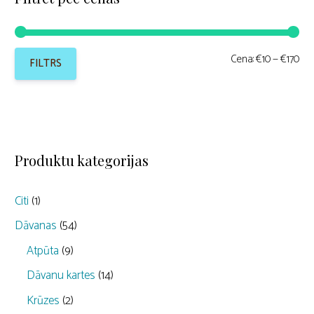
Min
Mak
Cena:
€10
—
€170
FILTRS
cen
cen
Produktu kategorijas
Citi
(1)
Dāvanas
(54)
Atpūta
(9)
Dāvanu kartes
(14)
Krūzes
(2)