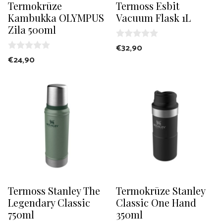
Termokrūze
Termoss Esbit
Kambukka OLYMPUS
Vacuum Flask 1L
Zila 500ml
0
€
32,90
o
0
€
24,90
u
o
t
u
o
t
f
o
5
f
5
Termoss Stanley The
Termokrūze Stanley
Legendary Classic
Classic One Hand
750ml
350ml