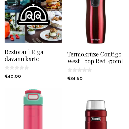
5
Restorāni Rīgā
Termokrūze Contigo
dāvanu karte
West Loop Red 470ml
0
€
40,00
0
€
34,60
o
o
u
u
t
t
o
o
f
f
5
5