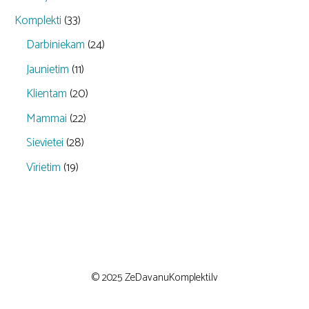
Komplekti
(33)
Darbiniekam
(24)
Jaunietim
(11)
Klientam
(20)
Mammai
(22)
Sievietei
(28)
Vīrietim
(19)
© 2025 ZeDavanuKomplekti.lv
Item added to cart.
CHECKOUT
0 items -
€
0,00