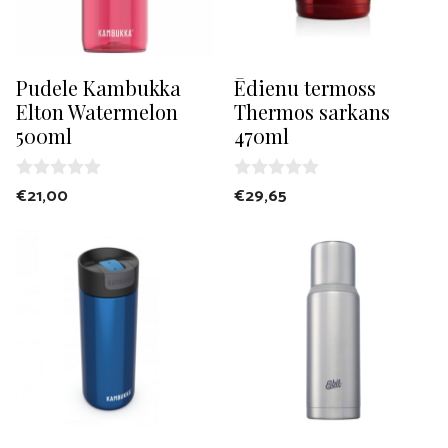
Pudele Kambukka
Ēdienu termoss
Elton Watermelon
Thermos sarkans
500ml
470ml
0
0
€
21,00
€
29,65
o
o
u
u
t
t
o
o
f
f
5
5