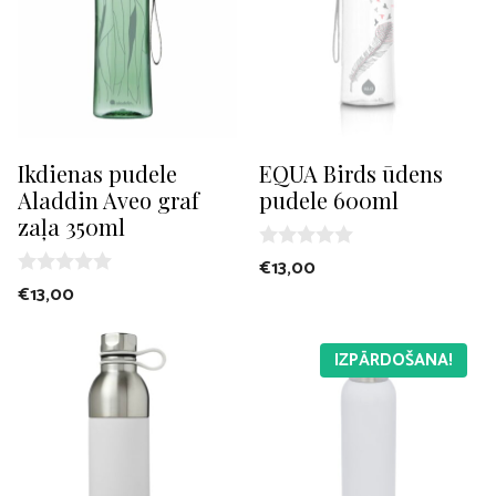
Ikdienas pudele
EQUA Birds ūdens
Aladdin Aveo graf
pudele 600ml
zaļa 350ml
0
€
13,00
o
0
€
13,00
u
o
t
u
o
t
f
IZPĀRDOŠANA!
o
5
f
5