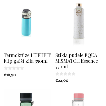
o
t
f
o
5
f
5
Termokrūze LEIFHEIT
Stikla pudele EQUA
Flip gaiši zila 350ml
MISMATCH Essence
750ml
0
€
18,50
o
0
€
24,00
u
o
t
u
o
t
f
o
5
f
5