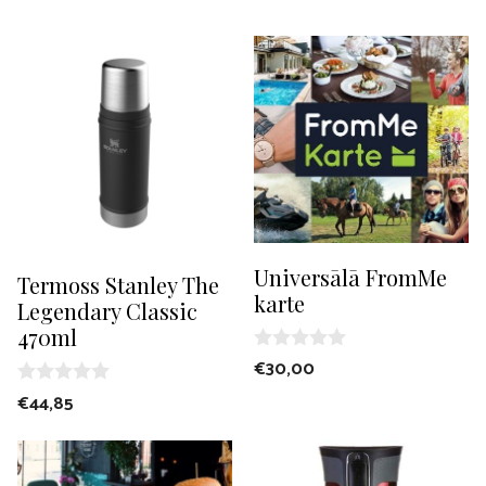
Universālā FromMe
Termoss Stanley The
karte
Legendary Classic
470ml
0
€
30,00
o
0
u
€
44,85
o
t
u
o
t
f
o
5
f