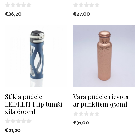
0
0
€
36,20
€
27,00
o
o
u
u
t
t
o
o
f
f
5
5
Stikla pudele
Vara pudele rievota
LEIFHEIT Flip tumši
ar punktiem 950ml
zila 600ml
0
€
31,00
o
0
€
21,20
u
o
t
u