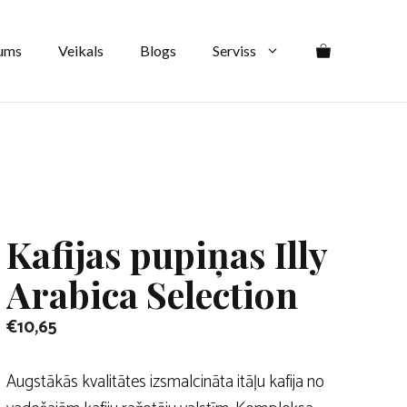
Illy
Arabica
ums
Veikals
Blogs
Serviss
Selection
daudzums
Kafijas pupiņas Illy
Arabica Selection
€
10,65
Augstākās kvalitātes izsmalcināta itāļu kafija no