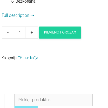
Bezkofeīna.
Full description
-
+
PIEVIENOT GROZAM
Kafijas
pupiņas
Illy
Arabica
Kategorija:
Tēja un kafija
Selection
daudzums
Meklēt: