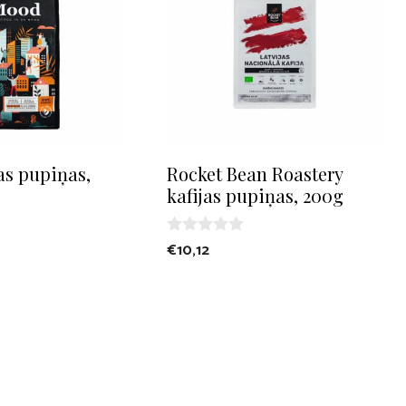
as pupiņas,
Rocket Bean Roastery
kafijas pupiņas, 200g
0
€
10,12
o
u
t
o
f
5