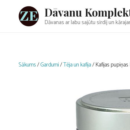
Doties
Dāvanu Komplek
uz
saturu
Dāvanas ar labu sajūtu sirdij un kāra
Sākums
/
Gardumi
/
Tēja un kafija
/ Kafijas pupiņas 