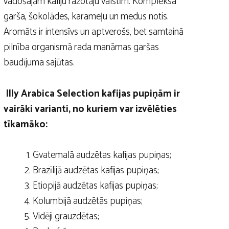
vadošajām kafiju ražotāju valstīm. Kompleksa
garša, šokolādes, karameļu un medus notis.
Aromāts ir intensīvs un aptverošs, bet samtainā
pilnība organismā rada manāmas garšas
baudījuma sajūtas.
Illy Arabica Selection kafijas pupiņām ir
vairāki varianti, no kuriem var izvēlēties
tīkamāko:
Gvatemalā audzētas kafijas pupiņas;
Brazīlijā audzētas kafijas pupiņas;
Etiopijā audzētas kafijas pupiņas;
Kolumbijā audzētās pupiņas;
Vidēji grauzdētas;