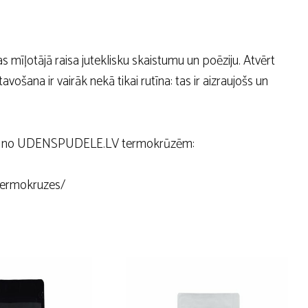
as mīļotājā raisa juteklisku skaistumu un poēziju. Atvērt
ošana ir vairāk nekā tikai rutīna: tas ir aizraujošs un
 kādu no UDENSPUDELE.LV termokrūzēm:
termokruzes/