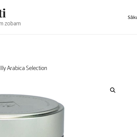
ti
Sāk
jam zobam
Illy Arabica Selection