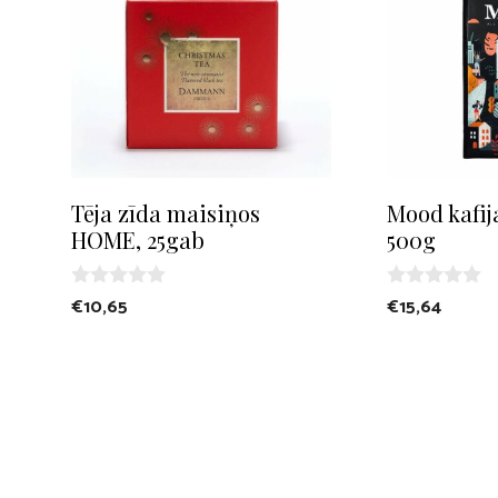
Tēja zīda maisiņos
Mood kafij
HOME, 25gab
500g
0
0
€
10,65
€
15,64
o
o
u
u
t
t
o
o
f
f
5
5