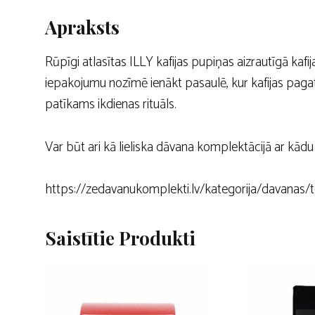
Apraksts
Rūpīgi atlasītas ILLY kafijas pupiņas aizrautīgā kafij
iepakojumu nozīmē ienākt pasaulē, kur kafijas pagatav
patīkams ikdienas rituāls.
Var būt ari kā lieliska dāvana komplektācijā ar
https://zedavanukomplekti.lv/kategorija/davanas/
Saistītie Produkti