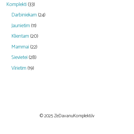
Komplekti
(33)
Darbiniekam
(24)
Jaunietim
(11)
Klientam
(20)
Mammai
(22)
Sievietei
(28)
Vīrietim
(19)
© 2025 ZeDavanuKomplekti.lv
Item added to cart.
CHECKOUT
0 items -
€
0,00