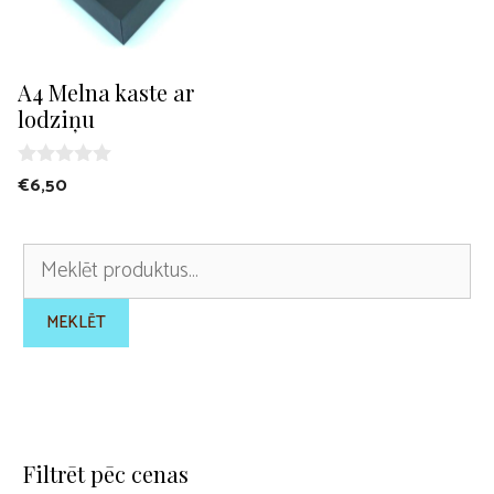
A4 Melna kaste ar
lodziņu
0
€
6,50
o
u
t
o
Meklēt:
f
5
MEKLĒT
Filtrēt pēc cenas