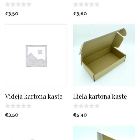
0
0
€
3,50
€
3,60
o
o
u
u
t
t
o
o
f
f
5
5
Vidējā kartona kaste
Lielā kartona kaste
0
0
€
3,50
€
5,40
o
o
u
u
t
t
o
o
f
f