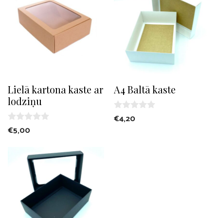
5
5
Lielā kartona kaste ar
A4 Baltā kaste
lodziņu
0
€
4,20
o
0
€
5,00
u
o
t
u
o
t
f
o
5
f
5