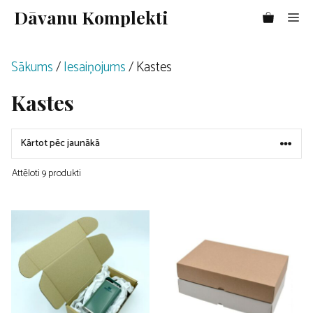
Doties
Dāvanu Komplekti
Me
uz
saturu
Sākums
/
Iesaiņojums
/ Kastes
Kastes
Attēloti 9 produkti