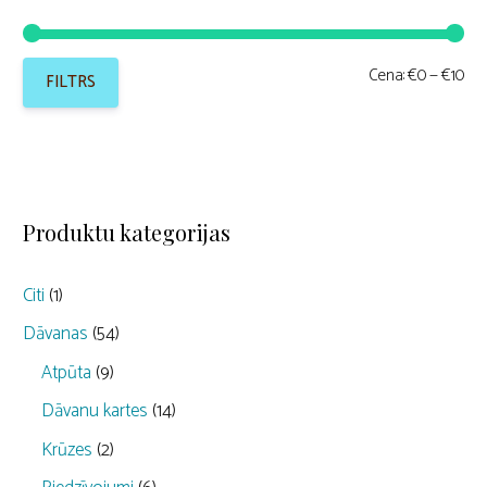
Min
Mak
Cena:
€0
—
€10
FILTRS
cen
cen
Produktu kategorijas
Citi
(1)
Dāvanas
(54)
Atpūta
(9)
Dāvanu kartes
(14)
Krūzes
(2)