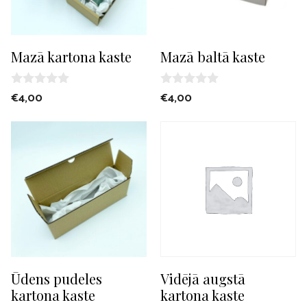
Mazā kartona kaste
Mazā baltā kaste
0
0
€
4,00
€
4,00
o
o
u
u
t
t
o
o
f
f
5
5
Ūdens pudeles
Vidējā augstā
kartona kaste
kartona kaste