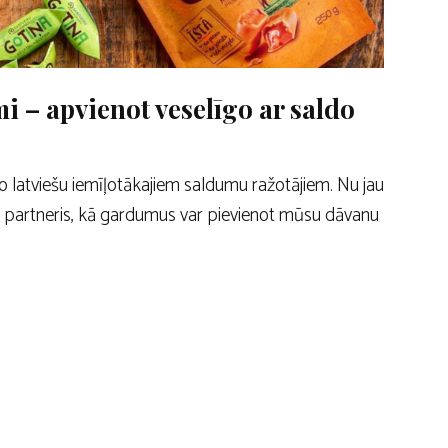
i – apvienot veselīgo ar saldo
no latviešu iemīļotākajiem saldumu ražotājiem. Nu jau
s partneris, kā gardumus var pievienot mūsu dāvanu