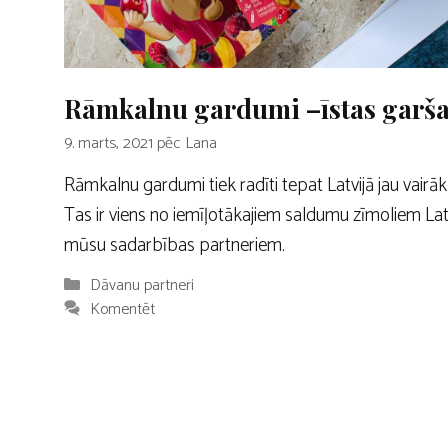
Rāmkalnu gardumi –īstas garš
9. marts, 2021
pēc
Lana
Rāmkalnu gardumi tiek radīti tepat Latvijā jau vair
Tas ir viens no iemīļotākajiem saldumu zīmoliem Latv
mūsu sadarbības partneriem.
Kategorijas
Dāvanu partneri
Komentēt