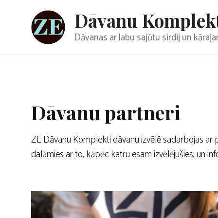
Doties
Dāvanu Komplek
uz
saturu
Dāvanas ar labu sajūtu sirdij un kāra
Dāvanu partneri
ZE Dāvanu Komplekti dāvanu izvēlē sadarbojas ar pi
dalāmies ar to, kāpēc katru esam izvēlējušies, un i