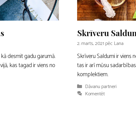
as
Skrīveru Saldum
2. marts, 2021
pēc
Lana
āk kā desmit gadu garumā.
Skrīveru Saldumi ir viens 
ijā, kas tagad ir viens no
tas ir arī mūsu sadarbība
komplektiem.
Kategorijas
Dāvanu partneri
Komentēt