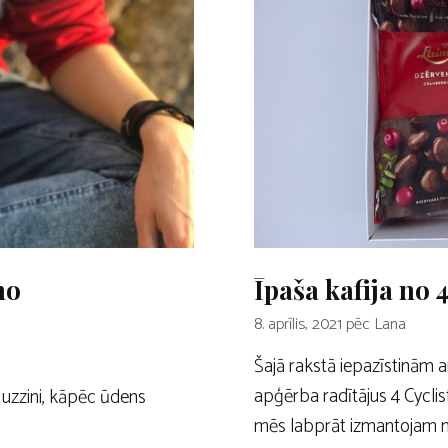
no
Īpaša kafija no 4
8. aprīlis, 2021
pēc
Lana
Šajā rakstā iepazīstinām a
apģērba radītājus 4 Cyclis
uzzini, kāpēc ūdens
mēs labprāt izmantojam 