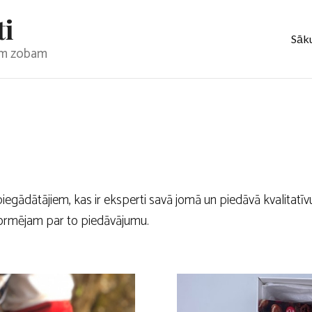
ti
Sāk
jam zobam
egādātājiem, kas ir eksperti savā jomā un piedāvā kvalitatī
nformējam par to piedāvājumu.