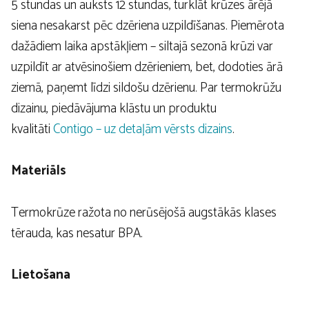
5 stundas un auksts 12 stundas, turklāt krūzes ārējā
siena nesakarst pēc dzēriena uzpildīšanas. Piemērota
dažādiem laika apstākļiem – siltajā sezonā krūzi var
uzpildīt ar atvēsinošiem dzērieniem, bet, dodoties ārā
ziemā, paņemt līdzi sildošu dzērienu. Par termokrūžu
dizainu, piedāvājuma klāstu un produktu
kvalitāti
Contigo – uz detaļām vērsts dizains
.
Materiāls
Termokrūze ražota no nerūsējošā augstākās klases
tērauda, kas nesatur BPA.
Lietošana