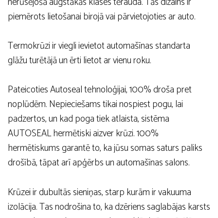
nerūsējošā augstākās klases tērauda. Tās dizains ir
piemērots lietošanai birojā vai pārvietojoties ar auto.
Termokrūzi ir viegli ievietot automašīnas standarta
glāžu turētājā un ērti lietot ar vienu roku.
Pateicoties Autoseal tehnoloģijai, 100% droša pret
noplūdēm. Nepieciešams tikai nospiest pogu, lai
padzertos, un kad poga tiek atlaista, sistēma
AUTOSEAL hermētiski aizver krūzi. 100%
hermētiskums garantē to, ka jūsu somas saturs paliks
drošībā, tāpat arī apģērbs un automašīnas salons.
Krūzei ir dubultās sieniņas, starp kurām ir vakuuma
izolācija. Tas nodrošina to, ka dzēriens saglabājas karsts