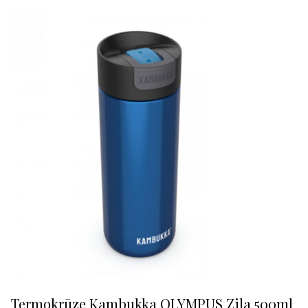
Termokrūze Kambukka OLYMPUS Zila 500ml