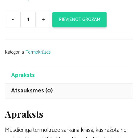
-
+
PIEVIENOT GROZAM
Termokrūze
Contigo
West
Loop
Kategorija:
Termokrūzes
Red
470ml
Apraksts
daudzums
Atsauksmes (0)
Apraksts
Mūsdienīga termokrūze sarkanā krāsā, kas ražota no