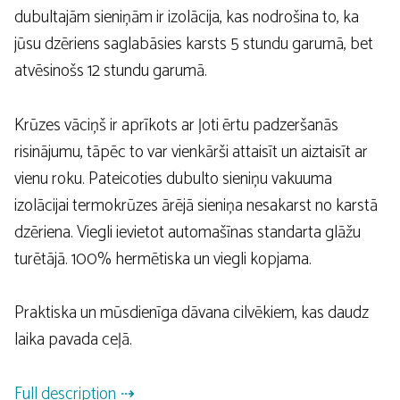
dubultajām sieniņām ir izolācija, kas nodrošina to, ka
jūsu dzēriens saglabāsies karsts 5 stundu garumā, bet
atvēsinošs 12 stundu garumā.
Krūzes vāciņš ir aprīkots ar ļoti ērtu padzeršanās
risinājumu, tāpēc to var vienkārši attaisīt un aiztaisīt ar
vienu roku. Pateicoties dubulto sieniņu vakuuma
izolācijai termokrūzes ārējā sieniņa nesakarst no karstā
dzēriena. Viegli ievietot automašīnas standarta glāžu
turētājā. 100% hermētiska un viegli kopjama.
Praktiska un mūsdienīga dāvana cilvēkiem, kas daudz
laika pavada ceļā.
Full description