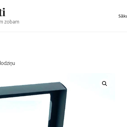
ti
Sāk
jam zobam
lodziņu