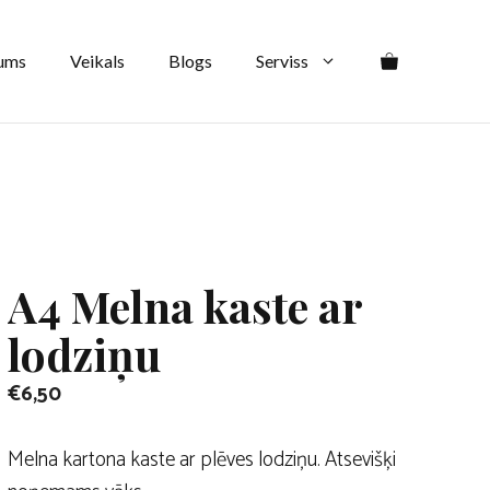
kaste
ar
ums
Veikals
Blogs
Serviss
lodziņu
daudzums
A4 Melna kaste ar
lodziņu
€
6,50
Melna kartona kaste ar plēves lodziņu. Atsevišķi