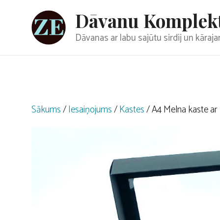
Doties
Dāvanu Komplek
uz
saturu
Dāvanas ar labu sajūtu sirdij un kāra
Sākums
/
Iesaiņojums
/
Kastes
/ A4 Melna kaste ar 