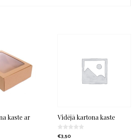
na kaste ar
Vidējā kartona kaste
0
€
3,50
o