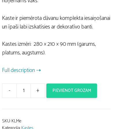
noņemams vāks.
Kaste ir piemērota dāvanu komplekta iesaiņošanai
un īpaši labi izskatīsies ar dekoratīvo banti.
Kastes izmēri: 280 × 210 × 90 mm (garums,
platums, augstums).
Full description
-
+
PIEVIENOT GROZAM
A4
Melna
kaste
ar
SKU:
KLMe
Kategorija:
Kastes
lodziņu