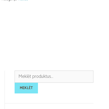
daudzums
Meklēt:
MEKLĒT